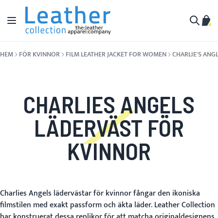
Hoppa till innehållet
Växla Nav
Min 
Sök
HEM
FÖR KVINNOR
FILM LEATHER JACKET FOR WOMEN
CHARLIE'S ANG
CHARLIES ANGELS
LÄDERVÄST FÖR
KVINNOR
Charlies Angels lädervästar för kvinnor fångar den ikoniska
filmstilen med exakt passform och äkta läder. Leather Collection
har konstruerat dessa replikor för att matcha originaldesignens