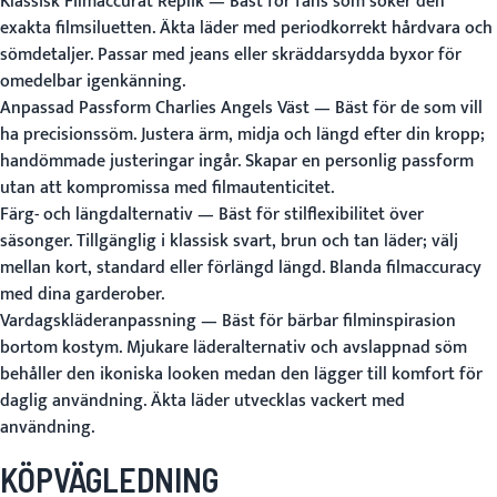
Klassisk Filmaccurat Replik
— Bäst för fans som söker den
exakta filmsiluetten. Äkta läder med periodkorrekt hårdvara och
sömdetaljer. Passar med jeans eller skräddarsydda byxor för
omedelbar igenkänning.
Anpassad Passform Charlies Angels Väst
— Bäst för de som vill
ha precisionssöm. Justera ärm, midja och längd efter din kropp;
handömmade justeringar ingår. Skapar en personlig passform
utan att kompromissa med filmautenticitet.
Färg- och längdalternativ
— Bäst för stilflexibilitet över
säsonger. Tillgänglig i klassisk svart, brun och tan läder; välj
mellan kort, standard eller förlängd längd. Blanda filmaccuracy
med dina garderober.
Vardagskläderanpassning
— Bäst för bärbar filminspirasion
bortom kostym. Mjukare läderalternativ och avslappnad söm
behåller den ikoniska looken medan den lägger till komfort för
daglig användning. Äkta läder utvecklas vackert med
användning.
KÖPVÄGLEDNING