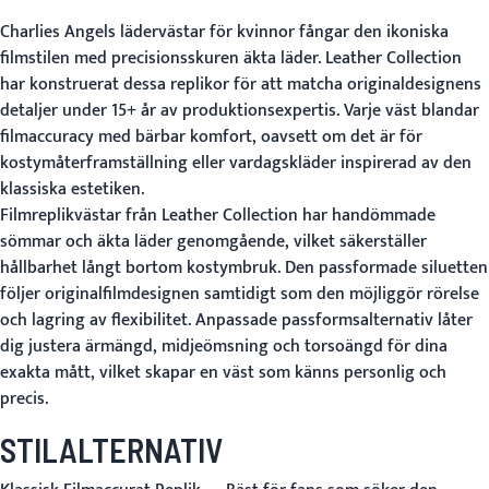
Charlies Angels lädervästar för kvinnor fångar den ikoniska
filmstilen med precisionsskuren äkta läder. Leather Collection
har konstruerat dessa replikor för att matcha originaldesignens
detaljer under 15+ år av produktionsexpertis. Varje väst blandar
filmaccuracy med bärbar komfort, oavsett om det är för
kostymåterframställning eller vardagskläder inspirerad av den
klassiska estetiken.
Filmreplikvästar från Leather Collection har handömmade
sömmar och äkta läder genomgående, vilket säkerställer
hållbarhet långt bortom kostymbruk. Den passformade siluetten
följer originalfilmdesignen samtidigt som den möjliggör rörelse
och lagring av flexibilitet. Anpassade passformsalternativ låter
dig justera ärmängd, midjeömsning och torsoängd för dina
exakta mått, vilket skapar en väst som känns personlig och
precis.
STILALTERNATIV