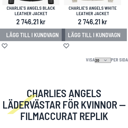
CHARLIE’S ANGELS BLACK
CHARLIE’S ANGELS WHITE
LEATHER JACKET
LEATHER JACKET
2 746,21 kr
2 746,21 kr
LÄGG TILL I KUNDVAGN
LÄGG TILL I KUNDVAGN
Lägg till i önskelista
Lägg till i önskelista
VISA
PER SIDA
CHARLIES ANGELS
LÄDERVÄSTAR FÖR KVINNOR
—
FILMACCURAT REPLIK