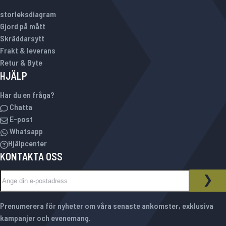
storleksdiagram
Gjord på mått
Skräddarsytt
Frakt & leverans
Retur & Byte
HJÄLP
Har du en fråga?
Chatta
E-post
Whatsapp
Hjälpcenter
KONTAKTA OSS
Sign Up for Our Newsletter:
NYHETSBREV
PRE
Prenumerera för nyheter om våra senaste ankomster, exklusiva
kampanjer och evenemang.