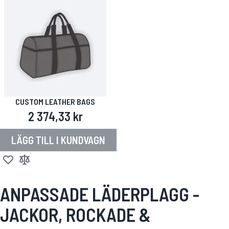
CUSTOM LEATHER BAGS
2 374,33 kr
LÄGG TILL I KUNDVAGN
Lägg till i önskelista
Lägg till i jämför
ANPASSADE LÄDERPLAGG -
JACKOR, ROCKADE &