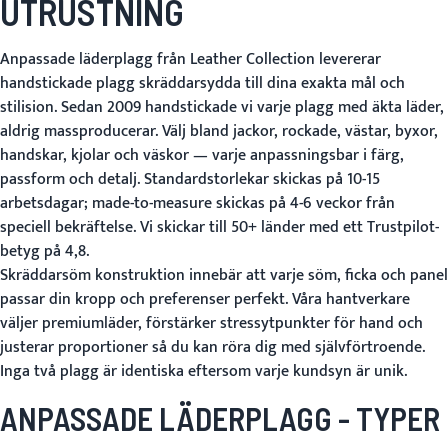
UTRUSTNING
Anpassade läderplagg från Leather Collection levererar
handstickade plagg skräddarsydda till dina exakta mål och
stilision. Sedan 2009 handstickade vi varje plagg med äkta läder,
aldrig massproducerar. Välj bland jackor, rockade, västar, byxor,
handskar, kjolar och väskor — varje anpassningsbar i färg,
passform och detalj. Standardstorlekar skickas på 10-15
arbetsdagar; made-to-measure skickas på 4-6 veckor från
speciell bekräftelse. Vi skickar till 50+ länder med ett Trustpilot-
betyg på 4,8.
Skräddarsöm konstruktion innebär att varje söm, ficka och panel
passar din kropp och preferenser perfekt. Våra hantverkare
väljer premiumläder, förstärker stressytpunkter för hand och
justerar proportioner så du kan röra dig med självförtroende.
Inga två plagg är identiska eftersom varje kundsyn är unik.
ANPASSADE LÄDERPLAGG - TYPER