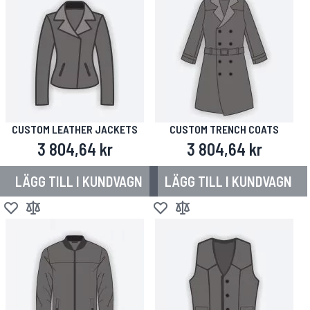
CUSTOM LEATHER JACKETS
CUSTOM TRENCH COATS
3 804,64 kr
3 804,64 kr
LÄGG TILL I KUNDVAGN
LÄGG TILL I KUNDVAGN
Lägg till i önskelista
Lägg till i jämför
Lägg till i önskelista
Lägg till i jämför