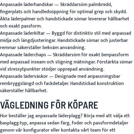
Anpassade läderhandskar
— Skräddarsöm palmbredd,
fingerplats och handledsöppning för optimal grep och skydd.
Äkta läderpalmer och handstickade sömar levererar hållbarhet
och exakt passform.
Anpassade läderkiltar
— Byggd för distinktiv stil med anpassad
midja och längdjusteringar. Handstickade sömar och justerbar
remmar säkerställer bekväm användning.
Anpassade läderchaps
— Skräddarsöm för exakt benpassform
med anpassad inseam och stigning mätningar. Förstärkta sömar
vid stressytpunkter stödjer upprepad användning.
Anpassade läderväskor
— Designade med anpassningsbar
rembryggslängd och fackdetaljer. Handstickad konstruktion
säkerställer hållbarhet.
VÄGLEDNING FÖR KÖPARE
Hur beställer jag anpassade läderplagg?
Börja med att välja ett
basplagg-typ, anpassa sedan färg, foder och passformdetaljer
genom vår konfigurator eller kontakta vårt team för ett