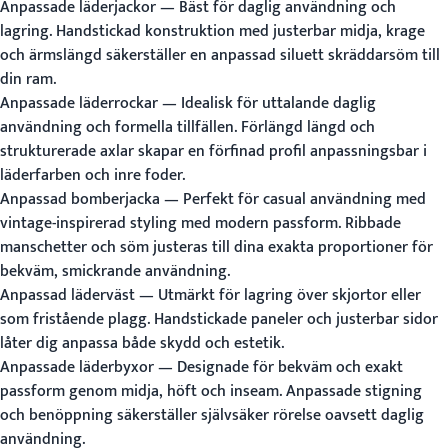
Anpassade läderjackor
— Bäst för daglig användning och
lagring. Handstickad konstruktion med justerbar midja, krage
och ärmslängd säkerställer en anpassad siluett skräddarsöm till
din ram.
Anpassade läderrockar
— Idealisk för uttalande daglig
användning och formella tillfällen. Förlängd längd och
strukturerade axlar skapar en förfinad profil anpassningsbar i
läderfarben och inre foder.
Anpassad bomberjacka
— Perfekt för casual användning med
vintage-inspirerad styling med modern passform. Ribbade
manschetter och söm justeras till dina exakta proportioner för
bekväm, smickrande användning.
Anpassad läderväst
— Utmärkt för lagring över skjortor eller
som fristående plagg. Handstickade paneler och justerbar sidor
låter dig anpassa både skydd och estetik.
Anpassade läderbyxor
— Designade för bekväm och exakt
passform genom midja, höft och inseam. Anpassade stigning
och benöppning säkerställer självsäker rörelse oavsett daglig
användning.