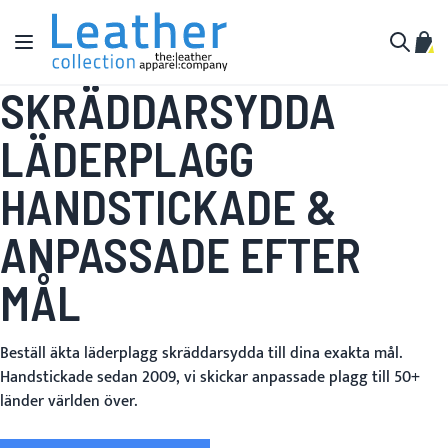
Hoppa till innehållet
Växla Nav
Min 
Sök
SKRÄDDARSYDDA
LÄDERPLAGG
HANDSTICKADE &
ANPASSADE EFTER
MÅL
Beställ äkta läderplagg skräddarsydda till dina exakta mål.
Handstickade sedan 2009, vi skickar anpassade plagg till 50+
länder världen över.