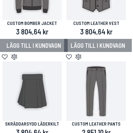
CUSTOM BOMBER JACKET
CUSTOM LEATHER VEST
3 804,64 kr
3 804,64 kr
LÄGG TILL I KUNDVAGN
LÄGG TILL I KUNDVAGN
Lägg till i önskelista
Lägg till i jämför
Lägg till i önskelista
Lägg till i jämför
SKRÄDDARSYDD LÄDERKILT
CUSTOM LEATHER PANTS
3 804,64 kr
2 851,10 kr