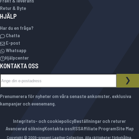
Frakt & leverans
Retur & Byte
HJÄLP
Har du en fråga?
Chatta
E-post
Whatsapp
Hjälpcenter
KONTAKTA OSS
Sign Up for Our Newsletter:
NYHETSBREV
PRE
Prenumerera för nyheter om våra senaste ankomster, exklusiva
kampanjer och evenemang.
Integritets- och cookiepolicy
Beställningar och returer
Avancerad sökning
Kontakta oss
RSS
Affiliate Program
Site Map
Copyright © 2009-present Leather Collection. Alla rättigheter förbehållna.