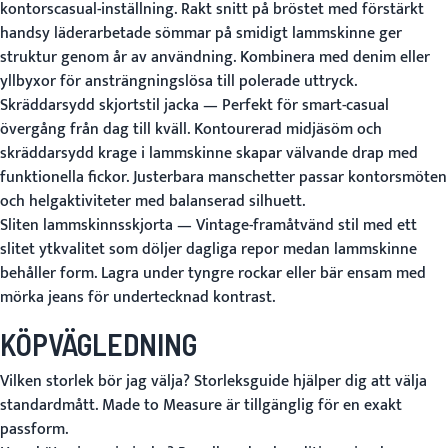
kontorscasual-inställning. Rakt snitt på bröstet med förstärkt
handsy läderarbetade sömmar på smidigt lammskinne ger
struktur genom år av användning. Kombinera med denim eller
yllbyxor för ansträngningslösa till polerade uttryck.
Skräddarsydd skjortstil jacka
— Perfekt för smart-casual
övergång från dag till kväll. Kontourerad midjäsöm och
skräddarsydd krage i lammskinne skapar välvande drap med
funktionella fickor. Justerbara manschetter passar kontorsmöten
och helgaktiviteter med balanserad silhuett.
Sliten lammskinnsskjorta
— Vintage-framåtvänd stil med ett
slitet ytkvalitet som döljer dagliga repor medan lammskinne
behåller form. Lagra under tyngre rockar eller bär ensam med
mörka jeans för undertecknad kontrast.
KÖPVÄGLEDNING
Vilken storlek bör jag välja?
Storleksguide
hjälper dig att välja
standardmått.
Made to Measure
är tillgänglig för en exakt
passform.