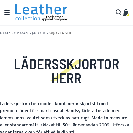
Hoppa till innehållet
Växla Nav
Min 
Sök
HEM
FÖR MÄN
JACKOR
SKJORTA STIL
LÄDERSSKJORTOR
HERR
Läderskjortor i herrmodell kombinerar skjortstil med
premiumläder för smart casual. Handsy läderarbetade med
lammskinnskvalitet som utvecklas naturligt. Made-to-measure
eller standardmått, skickat till 50+ länder sedan 2009. Utforska
varianterna ovan för att välja din stil.