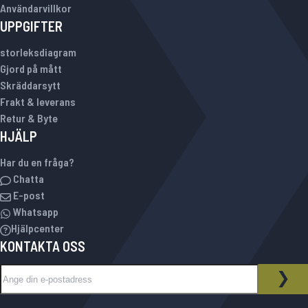
Användarvillkor
UPPGIFTER
storleksdiagram
Gjord på mått
Skräddarsytt
Frakt & leverans
Retur & Byte
HJÄLP
Har du en fråga?
Chatta
E-post
Whatsapp
Hjälpcenter
KONTAKTA OSS
Sign Up for Our Newsletter:
NYHETSBREV
PRE