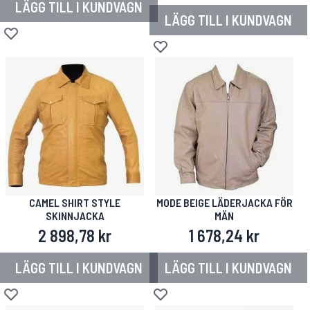
LÄGG TILL I KUNDVAGN
LÄGG TILL I KUNDVAGN
Lägg till i önskelista
Lägg till i önskelista
CAMEL SHIRT STYLE
MODE BEIGE LÄDERJACKA FÖR
SKINNJACKA
MÄN
2 898,78 kr
1 678,24 kr
LÄGG TILL I KUNDVAGN
LÄGG TILL I KUNDVAGN
Lägg till i önskelista
Lägg till i önskelista