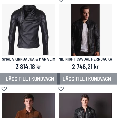
Lägg till i önskelista
SMAL SKINNJACKA & MÄN SLIM
MID NIGHT CASUAL HERRJACKA
3 814,18 kr
2 746,21 kr
LÄGG TILL I KUNDVAGN
LÄGG TILL I KUNDVAGN
Lägg till i önskelista
Lägg till i önskelista