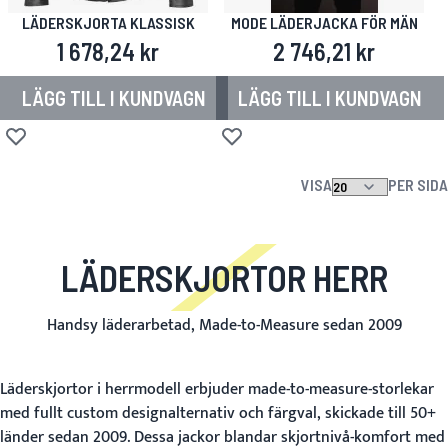
LÄDERSKJORTA KLASSISK
MODE LÄDERJACKA FÖR MÄN
1 678,24 kr
2 746,21 kr
LÄGG TILL I KUNDVAGN
LÄGG TILL I KUNDVAGN
Lägg till i önskelista
Lägg till i önskelista
VISA
PER SIDA
LÄDERSKJORTOR HERR
Handsy läderarbetad, Made-to-Measure sedan 2009
Läderskjortor i herrmodell erbjuder made-to-measure-storlekar
med fullt custom designalternativ och färgval, skickade till 50+
länder sedan 2009. Dessa jackor blandar skjortnivå-komfort med