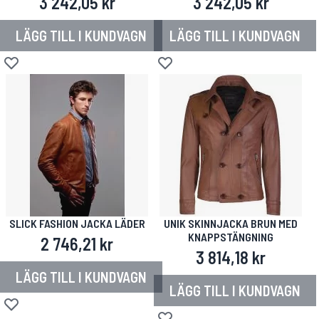
3 242,05 kr
3 242,05 kr
LÄGG TILL I KUNDVAGN
LÄGG TILL I KUNDVAGN
Lägg till i önskelista
Lägg till i önskelista
SLICK FASHION JACKA LÄDER
UNIK SKINNJACKA BRUN MED
KNAPPSTÄNGNING
2 746,21 kr
3 814,18 kr
LÄGG TILL I KUNDVAGN
LÄGG TILL I KUNDVAGN
Lägg till i önskelista