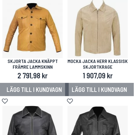
SKJORTA JACKA KNÄPPT
MOCKA JACKA HERR KLASSISK
FRÄMRE LAMMSKINN
SKJORTKRAGE
2 791,98 kr
1 907,09 kr
LÄGG TILL I KUNDVAGN
LÄGG TILL I KUNDVAGN
Lägg till i önskelista
Lägg till i önskelista