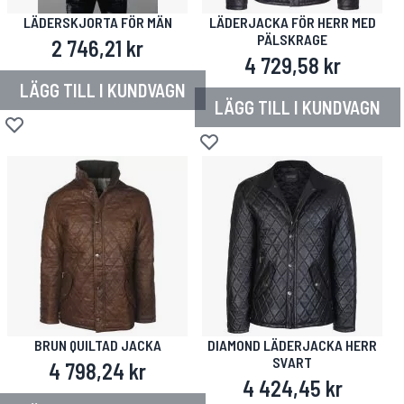
LÄDERSKJORTA FÖR MÄN
LÄDERJACKA FÖR HERR MED
PÄLSKRAGE
2 746,21 kr
4 729,58 kr
LÄGG TILL I KUNDVAGN
LÄGG TILL I KUNDVAGN
Lägg till i önskelista
Lägg till i önskelista
BRUN QUILTAD JACKA
DIAMOND LÄDERJACKA HERR
SVART
4 798,24 kr
4 424,45 kr