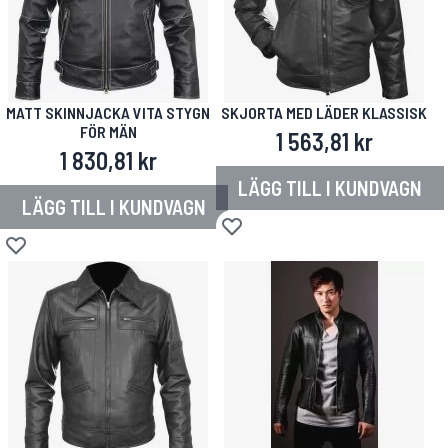
MATT SKINNJACKA VITA STYGN
SKJORTA MED LÄDER KLASSISK
FÖR MÄN
1 563,81 kr
1 830,81 kr
LÄGG TILL I KUNDVAGN
LÄGG TILL I KUNDVAGN
Lägg till i önskelista
Lägg till i önskelista