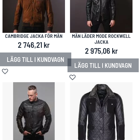
CAMBRIDGE JACKA FÖR MÄN
MÄN LÄDER MODE ROCKWELL
JACKA
2 746,21 kr
2 975,06 kr
LÄGG TILL I KUNDVAGN
LÄGG TILL I KUNDVAGN
Lägg till i önskelista
Lägg till i önskelista