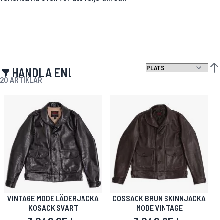
HANDLA ENLIGT
SÄT
20
ARTIKLAR
VINTAGE MODE LÄDERJACKA
COSSACK BRUN SKINNJACKA
KOSACK SVART
MODE VINTAGE