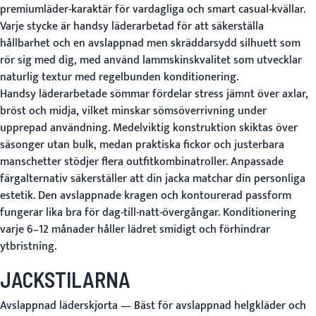
premiumläder-karaktär för vardagliga och smart casual-kvällar.
Varje stycke är handsy läderarbetad för att säkerställa
hållbarhet och en avslappnad men skräddarsydd silhuett som
rör sig med dig, med använd lammskinskvalitet som utvecklar
naturlig textur med regelbunden konditionering.
Handsy läderarbetade sömmar fördelar stress jämnt över axlar,
bröst och midja, vilket minskar sömsöverrivning under
upprepad användning. Medelviktig konstruktion skiktas över
säsonger utan bulk, medan praktiska fickor och justerbara
manschetter stödjer flera outfitkombinatroller. Anpassade
färgalternativ säkerställer att din jacka matchar din personliga
estetik. Den avslappnade kragen och kontourerad passform
fungerar lika bra för dag-till-natt-övergångar. Konditionering
varje 6–12 månader håller lädret smidigt och förhindrar
ytbristning.
JACKSTILARNA
Avslappnad läderskjorta
— Bäst för avslappnad helgkläder och