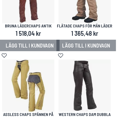
BRUNA LÄDERCHAPS ANTIK
FLÄTADE CHAPS FÖR MÄN LÄDER
1 518,04 kr
1 365,48 kr
LÄGG TILL I KUNDVAGN
LÄGG TILL I KUNDVAGN
Lägg till i önskelista
Lägg till i önskelista
ASSLESS CHAPS SPÄNNEN PÅ
WESTERN CHAPS DAM DUBBLA