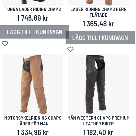
TUNGA LÄDER RIDING CHAPS
LÄDER RIDNING CHAPS HERR
FLÄTADE
1 746,89 kr
1 365,48 kr
LÄGG TILL I KUNDVAGN
LÄGG TILL I KUNDVAGN
Lägg till i önskelista
Lägg till i önskelista
MOTORCYKELRIDNING CHAPS
MÄN WESTERN CHAPS PREMIUM
LÄDER FÖR MÄN
LEATHER BIKER
1 334,96 kr
1 182,40 kr