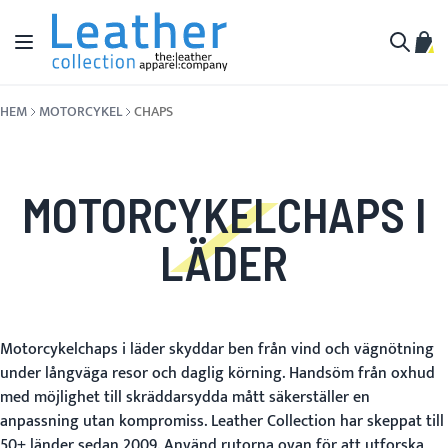
Hoppa till innehållet
Växla Nav
Min 
Sök
HEM
MOTORCYKEL
CHAPS
MOTORCYKELCHAPS I
LÄDER
Motorcykelchaps i läder skyddar ben från vind och vägnötning
under långväga resor och daglig körning. Handsöm från oxhud
med möjlighet till skräddarsydda mått säkerställer en
anpassning utan kompromiss. Leather Collection har skeppat till
50+ länder sedan 2009. Använd rutorna ovan för att utforska