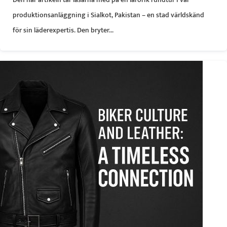
produktionsanläggning i Sialkot, Pakistan – en stad världskänd
för sin läderexpertis. Den bryter...