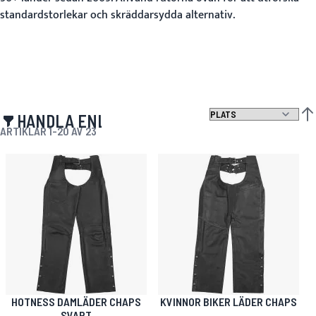
standardstorlekar och skräddarsydda alternativ.
HANDLA ENLIGT
SÄT
ARTIKLAR
1
-
20
AV
23
HOTNESS DAMLÄDER CHAPS
KVINNOR BIKER LÄDER CHAPS
SVART