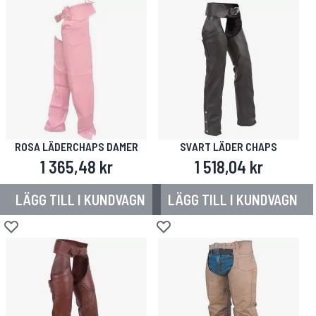
ROSA LÄDERCHAPS DAMER
SVART LÄDER CHAPS
1 365,48 kr
1 518,04 kr
LÄGG TILL I KUNDVAGN
LÄGG TILL I KUNDVAGN
Lägg till i önskelista
Lägg till i önskelista