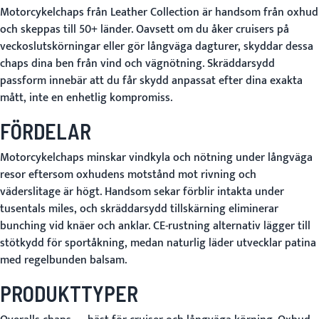
Motorcykelchaps från Leather Collection är handsom från oxhud
och skeppas till 50+ länder. Oavsett om du åker cruisers på
veckoslutskörningar eller gör långväga dagturer, skyddar dessa
chaps dina ben från vind och vägnötning. Skräddarsydd
passform innebär att du får skydd anpassat efter dina exakta
mått, inte en enhetlig kompromiss.
FÖRDELAR
Motorcykelchaps minskar vindkyla och nötning under långväga
resor eftersom oxhudens motstånd mot rivning och
väderslitage är högt. Handsom sekar förblir intakta under
tusentals miles, och skräddarsydd tillskärning eliminerar
bunching vid knäer och anklar. CE-rustning alternativ lägger till
stötkydd för sportåkning, medan naturlig läder utvecklar patina
med regelbunden balsam.
PRODUKTTYPER