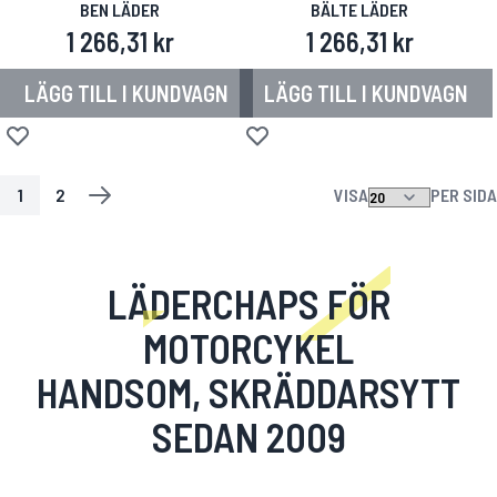
BEN LÄDER
BÄLTE LÄDER
1 266,31 kr
1 266,31 kr
LÄGG TILL I KUNDVAGN
LÄGG TILL I KUNDVAGN
Lägg till i önskelista
Lägg till i önskelista
1
2
VISA
PER SIDA
SIDA
YOU'RE CURRENTLY READING PAGE
SIDA
SIDA
NÄSTA
LÄDERCHAPS FÖR
MOTORCYKEL
HANDSOM, SKRÄDDARSYTT
SEDAN 2009