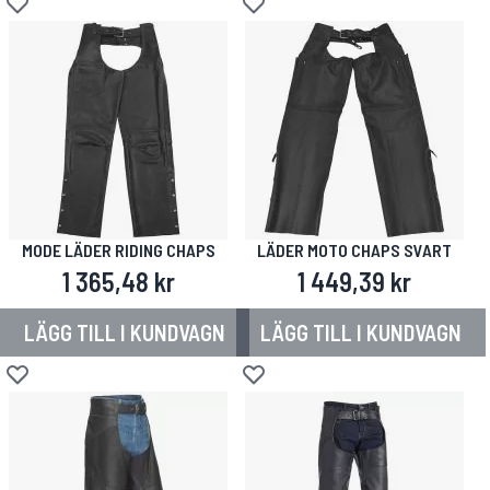
Lägg till i önskelista
Lägg till i önskelista
MODE LÄDER RIDING CHAPS
LÄDER MOTO CHAPS SVART
1 365,48 kr
1 449,39 kr
LÄGG TILL I KUNDVAGN
LÄGG TILL I KUNDVAGN
Lägg till i önskelista
Lägg till i önskelista