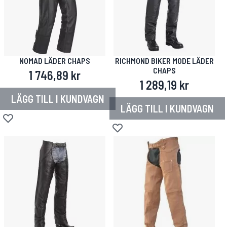
NOMAD LÄDER CHAPS
RICHMOND BIKER MODE LÄDER
CHAPS
1 746,89 kr
1 289,19 kr
LÄGG TILL I KUNDVAGN
LÄGG TILL I KUNDVAGN
Lägg till i önskelista
Lägg till i önskelista