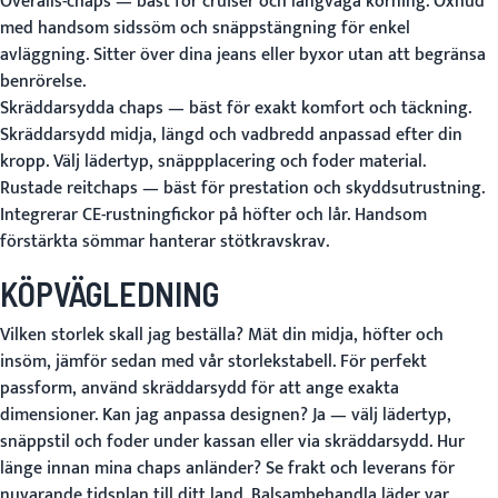
Overalls-chaps
— bäst för cruiser och långväga körning. Oxhud
med handsom sidssöm och snäppstängning för enkel
avläggning. Sitter över dina jeans eller byxor utan att begränsa
benrörelse.
Skräddarsydda chaps
— bäst för exakt komfort och täckning.
Skräddarsydd midja, längd och vadbredd anpassad efter din
kropp. Välj lädertyp, snäppplacering och foder material.
Rustade reitchaps
— bäst för prestation och skyddsutrustning.
Integrerar CE-rustningfickor på höfter och lår. Handsom
förstärkta sömmar hanterar stötkravskrav.
KÖPVÄGLEDNING
Vilken storlek skall jag beställa?
Mät din midja, höfter och
insöm, jämför sedan med vår
storlekstabell
. För perfekt
passform, använd
skräddarsydd
för att ange exakta
dimensioner.
Kan jag anpassa designen?
Ja — välj lädertyp,
snäppstil och foder under kassan eller via
skräddarsydd
.
Hur
länge innan mina chaps anländer?
Se
frakt och leverans
för
nuvarande tidsplan till ditt land. Balsambehandla läder var