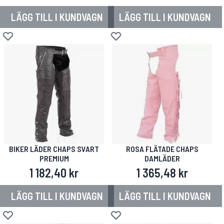
LÄGG TILL I KUNDVAGN
LÄGG TILL I KUNDVAGN
Lägg till i önskelista
Lägg till i önskelista
BIKER LÄDER CHAPS SVART
ROSA FLÄTADE CHAPS
PREMIUM
DAMLÄDER
1 182,40 kr
1 365,48 kr
LÄGG TILL I KUNDVAGN
LÄGG TILL I KUNDVAGN
Lägg till i önskelista
Lägg till i önskelista