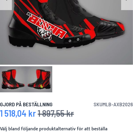
GJORD PÅ BESTÄLLNING
SKU
MLB-AXB2026
1 518,04 kr
1 897,55 kr
Specialpris
Ordinarie pris
Välj bland följande produktalternativ för att beställa