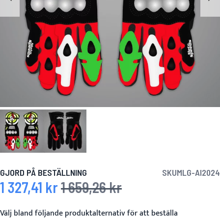
GJORD PÅ BESTÄLLNING
SKU
MLG-AI2024
1 327,41 kr
1 659,26 kr
Specialpris
Ordinarie pris
Välj bland följande produktalternativ för att beställa