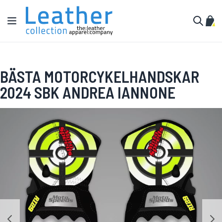
Hoppa till innehållet
Växla Nav
Min 
Sök
BÄSTA MOTORCYKELHANDSKAR
2024 SBK ANDREA IANNONE