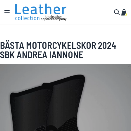
Hoppa till innehållet
Växla Nav
Min 
Sök
BÄSTA MOTORCYKELSKOR 2024
SBK ANDREA IANNONE