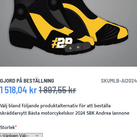
GJORD PÅ BESTÄLLNING
SKU
MLB-AI2024
1 518,04 kr
1 897,55 kr
Specialpris
Ordinarie pris
Välj bland följande produktalternativ för att beställa
skräddarsytt Bästa motorcykelskor 2024 SBK Andrea Iannone
Storlek