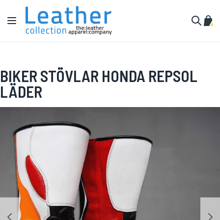
Hoppa till innehållet
Växla Nav
Min 
Sök
BIKER STÖVLAR HONDA REPSOL
LÄDER