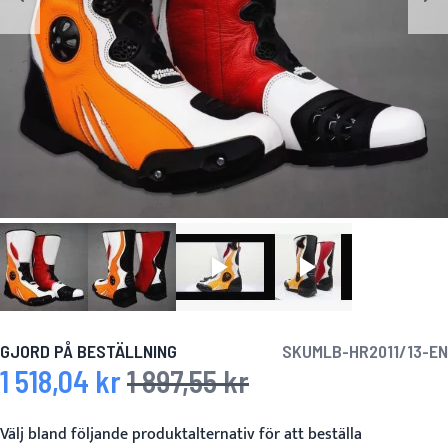
GJORD PÅ BESTÄLLNING
SKU
MLB-HR2011/13-EN
1 518,04 kr
1 897,55 kr
Specialpris
Ordinarie pris
Välj bland följande produktalternativ för att beställa