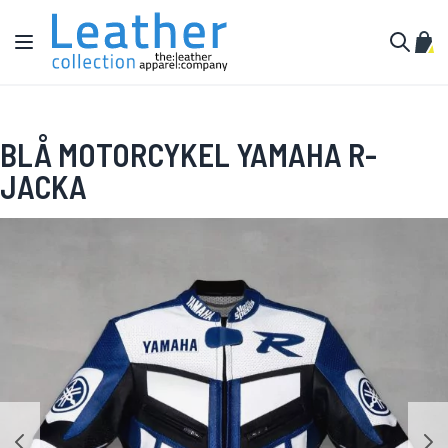
Hoppa till innehållet
Växla Nav
Min 
Sök
BLÅ MOTORCYKEL YAMAHA R-
JACKA