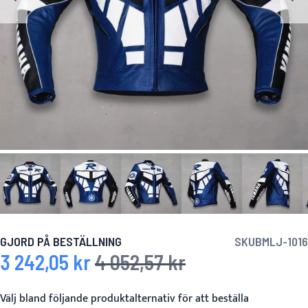
GJORD PÅ BESTÄLLNING
SKU
BMLJ-1016
3 242,05 kr
4 052,57 kr
Specialpris
Ordinarie pris
Välj bland följande produktalternativ för att beställa