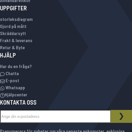
Användarvillkor
UPPGIFTER
storleksdiagram
Gjord på mått
Skräddarsytt
Frakt & leverans
Retur & Byte
HJÄLP
Har du en fråga?
Chatta
E-post
Whatsapp
Hjälpcenter
KONTAKTA OSS
Sign Up for Our Newsletter:
NYHETSBREV
PRE
Prenumerera för nyheter om våra senaste ankomster, exklusiva