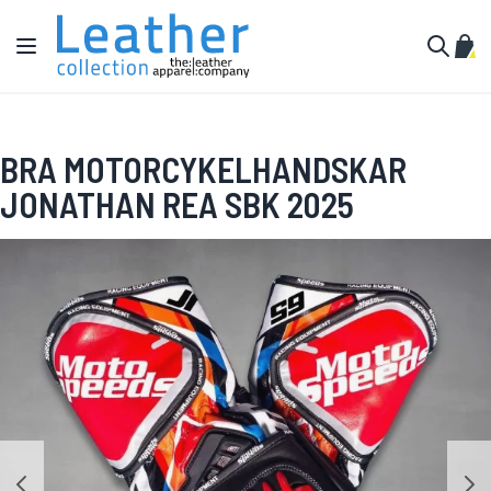
Hoppa till innehållet
Växla Nav
Min 
Sök
BRA MOTORCYKELHANDSKAR
JONATHAN REA SBK 2025