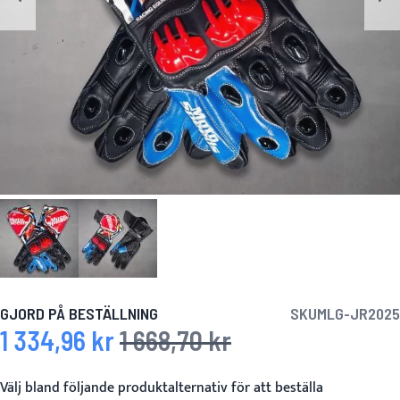
GJORD PÅ BESTÄLLNING
SKU
MLG-JR2025
1 334,96 kr
1 668,70 kr
Specialpris
Ordinarie pris
Välj bland följande produktalternativ för att beställa