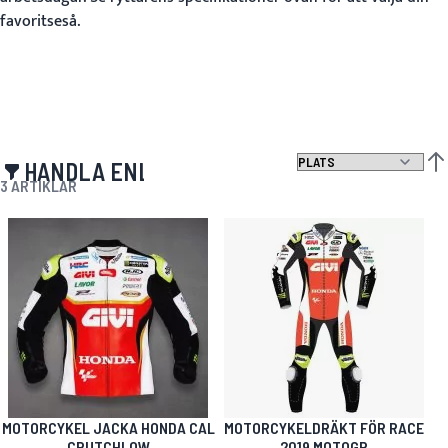
favoritseså.
HANDLA ENLIGT
SÄT
3
ARTIKLAR
MOTORCYKEL JACKA HONDA CAL
MOTORCYKELDRÄKT FÖR RACE
CRUTCHLOW
2019 MOTOGP