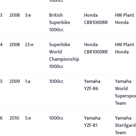
1000cc
3
2008
3:e
British
Honda
HM Plant
Superbike
CBR1000RR
Honda
1000cc
4
2008
23:e
Superbike
Honda
HM Plant
World
CBR1000RR
Honda
Championship
1000cc
5
2009
1:a
1000cc
Yamaha
Yamaha
YZF-R6
World
Superspo
Team
6
2010
5:e
1000cc
Yamaha
Yamaha
YZF-R1
Sterilgar
Team