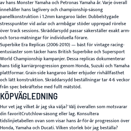
av hans Monster Yamaha och Petronas Yamaha år. Varje överall
innehåller hans laglivery och championship-säsong
panellkonstruktion i 1.2mm kangaroo läder. Dubbelstygade
stresspunkter vid axlar och armbågar stöder upprepad rörelse
över track sessions. Skräddarsydd passar säkerställer exakt arm-
och torso-mätningar för individuella förare.
Superbike Era Replicas (2006-2010)
— bäst för vintage racing-
entusiaster som täcker hans British Superbike och Supersport
World Championship kampanjer. Dessa replicas dokumenterar
hans tidig karriärprogression genom Honda, Suzuki och Yamaha
plattformar. Grain-side kangaroo läder erbjuder rivhållfasthet
och lätt konstruktion. Skräddarsydd beställningar tar 4-6 veckor
från spec bekräftelse med fullt mätstöd.
KÖPVÄGLEDNING
Hur vet jag vilket år jag ska välja?
Välj överallen som motsvarar
din favoritCrutchlow-säsong eller lag. Konsultera
tidslinjietabellen ovan som visar hans år-för-år progression över
Honda, Yamaha och Ducati.
Vilken storlek bör jag beställa?