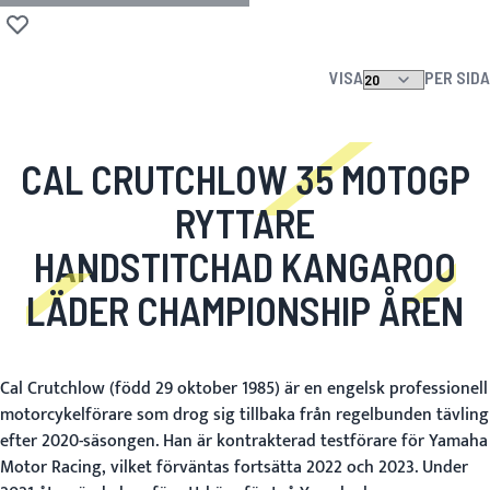
Lägg till i önskelista
VISA
PER SIDA
CAL CRUTCHLOW 35 MOTOGP
RYTTARE
HANDSTITCHAD KANGAROO
LÄDER CHAMPIONSHIP ÅREN
Cal Crutchlow (född 29 oktober 1985) är en engelsk professionell
motorcykelförare som drog sig tillbaka från regelbunden tävling
efter 2020-säsongen. Han är kontrakterad testförare för Yamaha
Motor Racing, vilket förväntas fortsätta 2022 och 2023. Under