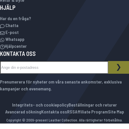
HJÄLP
Har du en fråga?
Chatta
E-post
Whatsapp
Hjälpcenter
KONTAKTA OSS
Sign Up for Our Newsletter:
NYHETSBREV
PRE
Prenumerera för nyheter om våra senaste ankomster, exklusiva
kampanjer och evenemang.
Integritets- och cookiepolicy
Beställningar och returer
Avancerad sökning
Kontakta oss
RSS
Affiliate Program
Site Map
Copyright © 2009-present Leather Collection. Alla rättigheter förbehållna.