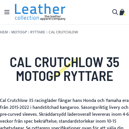
Hoppa till innehållet
Växla Nav
Min 
Sök
HEM
MOTOGP
RYTTARE
CAL CRUTCHLOW
CAL CRUTCHLOW 35
MOTOGP RYTTARE
Cal Crutchlow 35 racingläder fångar hans Honda och Yamaha era
från 2015-2022 i handstitchad kangaroo. Säsongsriktig livery och
pre-curved sleeves. Skräddarsydd läderoverall levereras inom 4-6
veckor från spec bekräftelse; standardstorlekar inom 10-15
arbetsdagar. Se ryttarens specifikationer ovan för att välja din