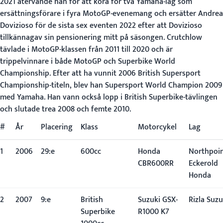
2021 återvände han för att köra för två Yamaha-lag som
ersättningsförare i fyra MotoGP-evenemang och ersätter Andrea
Dovizioso för de sista sex eventen 2022 efter att Dovizioso
tillkännagav sin pensionering mitt på säsongen. Crutchlow
tävlade i MotoGP-klassen från 2011 till 2020 och är
trippelvinnare i både MotoGP och Superbike World
Championship. Efter att ha vunnit 2006 British Supersport
Championship-titeln, blev han Supersport World Champion 2009
med Yamaha. Han vann också lopp i British Superbike-tävlingen
och slutade trea 2008 och femte 2010.
#
År
Placering
Klass
Motorcykel
Lag
1
2006
29:e
600cc
Honda
Northpoi
CBR600RR
Eckerold
Honda
2
2007
9:e
British
Suzuki GSX-
Rizla Suzu
Superbike
R1000 K7