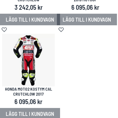
3 242,05 kr
6 095,06 kr
LÄGG TILL I KUNDVAGN
LÄGG TILL I KUNDVAGN
Lägg till i önskelista
Lägg till i önskelista
HONDA MOTO2 KOSTYM CAL
CRUTCHLOW 2017
6 095,06 kr
LÄGG TILL I KUNDVAGN