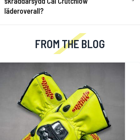
skräddarsydd Cal Crutchlow
läderoverall?
FROM THE BLOG