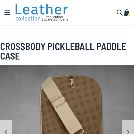
Hoppa till innehållet
Växla Nav
Min 
Sök
CROSSBODY PICKLEBALL PADDLE
CASE