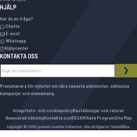
HJÄLP
Har du en fråga?
Chatta
E-post
Whatsapp
Hjälpcenter
KONTAKTA OSS
Sign Up for Our Newsletter:
NYHETSBREV
PRE
Prenumerera för nyheter om våra senaste ankomster, exklusiva
kampanjer och evenemang.
Integritets- och cookiepolicy
Beställningar och returer
Avancerad sökning
Kontakta oss
RSS
Affiliate Program
Site Map
Copyright © 2009-present Leather Collection. Alla rättigheter förbehållna.