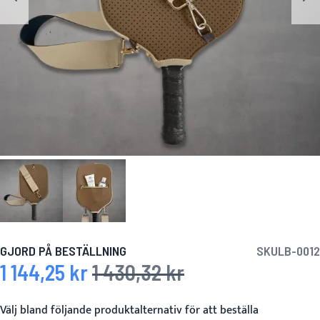
GJORD PÅ BESTÄLLNING
SKU
LB-0012
1 144,25 kr
1 430,32 kr
Specialpris
Ordinarie pris
Välj bland följande produktalternativ för att beställa