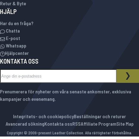
Retur & Byte
HJÄLP
Har du en fråga?
Chatta
E-post
Whatsapp
Hjälpcenter
KONTAKTA OSS
Sign Up for Our Newsletter:
NYHETSBREV
PRE
Prenumerera för nyheter om våra senaste ankomster, exklusiva
kampanjer och evenemang.
Integritets- och cookiepolicy
Beställningar och returer
Avancerad sökning
Kontakta oss
RSS
Affiliate Program
Site Map
Copyright © 2009-present Leather Collection. Alla rättigheter förbehållna.