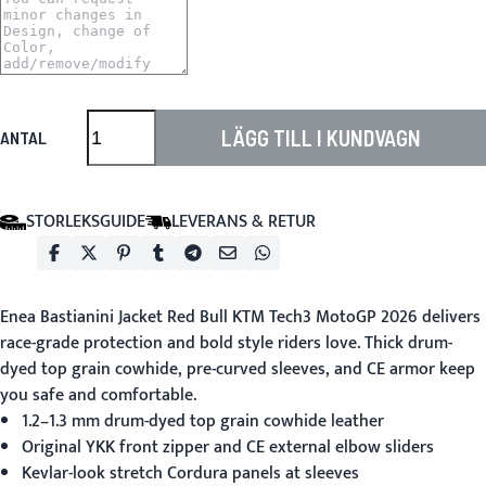
LÄGG TILL I KUNDVAGN
ANTAL
STORLEKSGUIDE
LEVERANS & RETUR
Enea Bastianini Jacket Red Bull KTM Tech3 MotoGP 2026
delivers
race-grade protection and bold style riders love. Thick drum-
dyed top grain cowhide, pre-curved sleeves, and CE armor keep
you safe and comfortable.
1.2–1.3 mm drum-dyed top grain cowhide leather
Original YKK front zipper and CE external elbow sliders
Kevlar-look stretch Cordura panels at sleeves