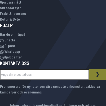
Gjord på mått
Skräddarsytt
Frakt & leverans
Retur & Byte
HJÄLP
Har du en fråga?
Chatta
E-post
Whatsapp
Hjälpcenter
KONTAKTA OSS
Sign Up for Our Newsletter:
NYHETSBREV
PRE
Prenumerera för nyheter om våra senaste ankomster, exklusiva
kampanjer och evenemang.
Integritets- och cookiepolicy
Beställningar och returer