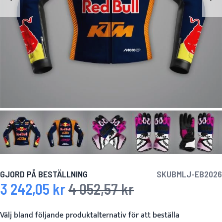
GJORD PÅ BESTÄLLNING
SKU
BMLJ-EB2026
3 242,05 kr
4 052,57 kr
Specialpris
Ordinarie pris
Välj bland följande produktalternativ för att beställa