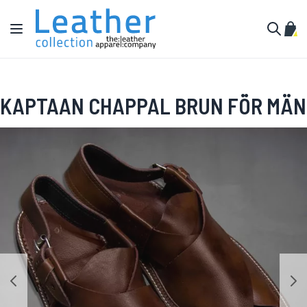
Hoppa till innehållet
Växla Nav
Min 
Sök
KAPTAAN CHAPPAL BRUN FÖR MÄN