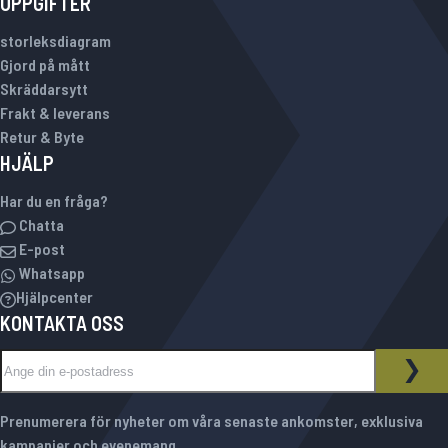
UPPGIFTER
storleksdiagram
Gjord på mått
Skräddarsytt
Frakt & leverans
Retur & Byte
HJÄLP
Har du en fråga?
Chatta
E-post
Whatsapp
Hjälpcenter
KONTAKTA OSS
Sign Up for Our Newsletter:
NYHETSBREV
PRE
Prenumerera för nyheter om våra senaste ankomster, exklusiva
kampanjer och evenemang.