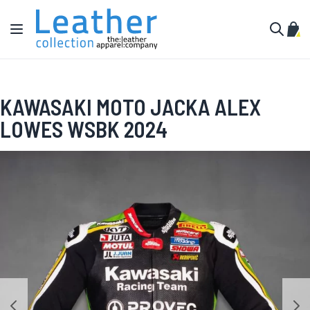
Hoppa till innehållet
Växla Nav
Min 
Sök
KAWASAKI MOTO JACKA ALEX
LOWES WSBK 2024