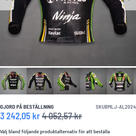
GJORD PÅ BESTÄLLNING
SKU
BMLJ-AL2024
3 242,05 kr
4 052,57 kr
Specialpris
Ordinarie pris
Välj bland följande produktalternativ för att beställa