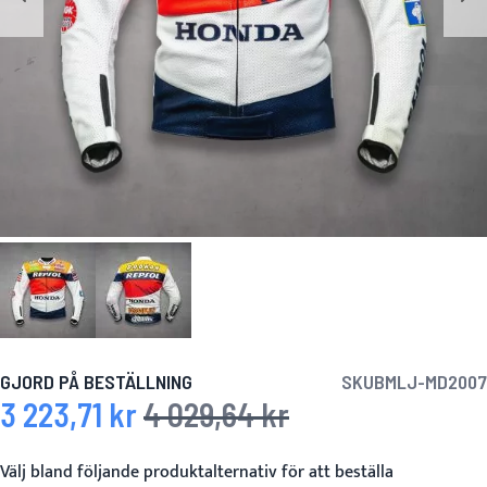
GJORD PÅ BESTÄLLNING
SKU
BMLJ-MD2007
3 223,71 kr
4 029,64 kr
Specialpris
Ordinarie pris
Välj bland följande produktalternativ för att beställa