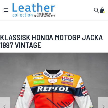
Hoppa till innehållet
Växla Nav
Min 
Sök
KLASSISK HONDA MOTOGP JACKA
1997 VINTAGE