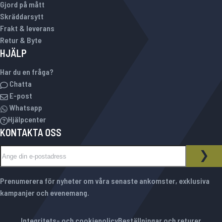
Gjord på mått
Skräddarsytt
Frakt & leverans
Retur & Byte
HJÄLP
Har du en fråga?
Chatta
E-post
Whatsapp
Hjälpcenter
KONTAKTA OSS
Sign Up for Our Newsletter:
NYHETSBREV
PRE
Prenumerera för nyheter om våra senaste ankomster, exklusiva
kampanjer och evenemang.
Integritets- och cookiepolicy
Beställningar och returer