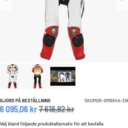
GJORD PÅ BESTÄLLNING
SKU
MGR-GM6644-EN
6 095,06 kr
7 618,82 kr
Specialpris
Ordinarie pris
Välj bland följande produktalternativ för att beställa