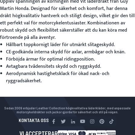
Upplev spänningen av körningen med
Vit läderdräkt
från Guy
Martin Honda. Designad för säkerhet och komfort, har denna
dräkt högkvalitativ hantverk och stiligt design, vilket gör den till
ett perfekt val för motorcykelentusiaster. Kombinationen av
robust skydd och flexibilitet säkerställer att du kan köra med
förtroende på alla äventyr.
Hållbart toppkornigt läder för utmärkt slitageskydd.
CE-godkända interna skydd för axlar, armbågar och knän.
Förböjda ärmar för optimal ridingposition.
Avtagbara tvådensitets skydd och ryggskydd.
Aerodynamisk hastighetsklack för ökad nack- och
ryggradsäkerhet.
Sedan 2009 erbjuder Leather Collection högkvalitativa läderkläder, med anpassade
motorcykeldräkter och jackor gjorda för säkerhet och stil på vägen.
KONTAKTA OSS
VI ACCEPTERAR