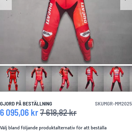
GJORD PÅ BESTÄLLNING
SKU
MGR-MM2025
6 095,06 kr
7 618,82 kr
Specialpris
Ordinarie pris
Välj bland följande produktalternativ för att beställa