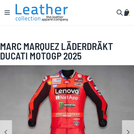
Hoppa till innehållet
Växla Nav
Min 
Sök
MARC MARQUEZ LÄDERDRÄKT
DUCATI MOTOGP 2025