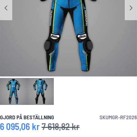
GJORD PÅ BESTÄLLNING
SKU
MGR-RF2026
6 095,06 kr
7 618,82 kr
Specialpris
Ordinarie pris