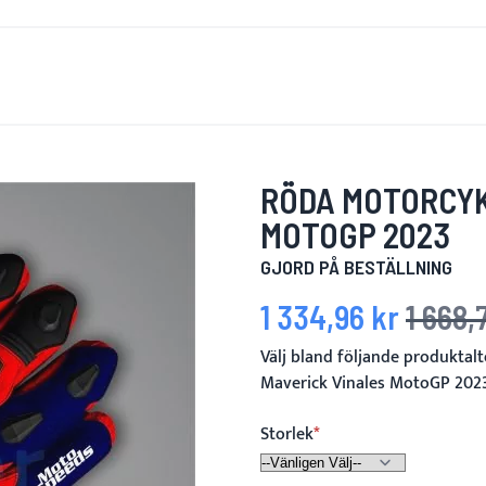
'S NEW
FÖR MÄN
FÖR KVINNOR
MOTORCYKEL
MO
RÖDA MOTORCYK
MOTOGP 2023
GJORD PÅ BESTÄLLNING
1 334,96 kr
1 668,
Specialpris
Ordinarie p
Välj bland följande produktal
Maverick Vinales MotoGP 202
Storlek