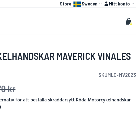
Language:
Konto
Store:
Sweden
Mitt konto
HOT
TOGP
ANPASSADE
Sök
Sök
Min 
ELHANDSKAR MAVERICK VINALES
SKU
MLG-MV2023
70 kr
ris
ternativ för att beställa skräddarsytt Röda Motorcykelhandskar
3