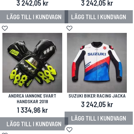
3 242,05 kr
3 242,05 kr
LÄGG TILL I KUNDVAGN
LÄGG TILL I KUNDVAGN
Lägg till i önskelista
Lägg till i önskelista
ANDREA IANNONE SVART
SUZUKI BIKER RACING JACKA
HANDSKAR 2018
3 242,05 kr
1 334,96 kr
LÄGG TILL I KUNDVAGN
LÄGG TILL I KUNDVAGN
Lägg till i önskelista