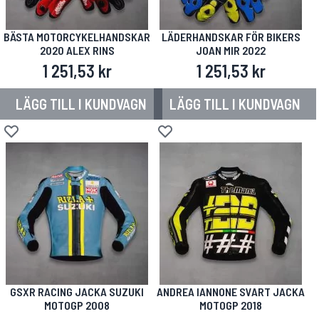
BÄSTA MOTORCYKELHANDSKAR
LÄDERHANDSKAR FÖR BIKERS
2020 ALEX RINS
JOAN MIR 2022
1 251,53 kr
1 251,53 kr
LÄGG TILL I KUNDVAGN
LÄGG TILL I KUNDVAGN
Lägg till i önskelista
Lägg till i önskelista
GSXR RACING JACKA SUZUKI
ANDREA IANNONE SVART JACKA
MOTOGP 2008
MOTOGP 2018