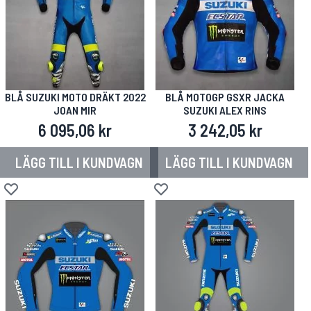
BLÅ SUZUKI MOTO DRÄKT 2022
BLÅ MOTOGP GSXR JACKA
JOAN MIR
SUZUKI ALEX RINS
6 095,06 kr
3 242,05 kr
LÄGG TILL I KUNDVAGN
LÄGG TILL I KUNDVAGN
Lägg till i önskelista
Lägg till i önskelista