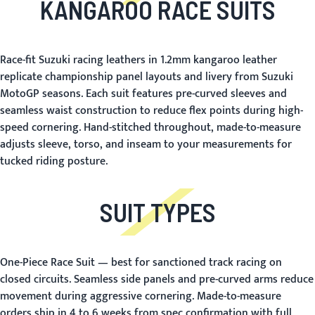
KANGAROO RACE SUITS
Race-fit Suzuki racing leathers in 1.2mm kangaroo leather
replicate championship panel layouts and livery from Suzuki
MotoGP seasons. Each suit features pre-curved sleeves and
seamless waist construction to reduce flex points during high-
speed cornering. Hand-stitched throughout, made-to-measure
adjusts sleeve, torso, and inseam to your measurements for
tucked riding posture.
SUIT TYPES
One-Piece Race Suit
— best for sanctioned track racing on
closed circuits. Seamless side panels and pre-curved arms reduce
movement during aggressive cornering. Made-to-measure
orders ship in 4 to 6 weeks from spec confirmation with full