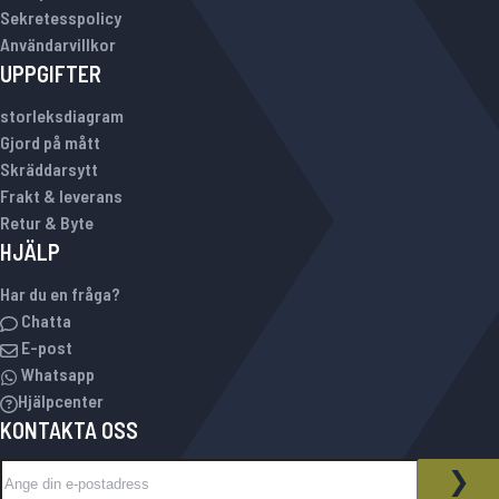
Sekretesspolicy
Användarvillkor
UPPGIFTER
storleksdiagram
Gjord på mått
Skräddarsytt
Frakt & leverans
Retur & Byte
HJÄLP
Har du en fråga?
Chatta
E-post
Whatsapp
Hjälpcenter
KONTAKTA OSS
Sign Up for Our Newsletter:
NYHETSBREV
PRE