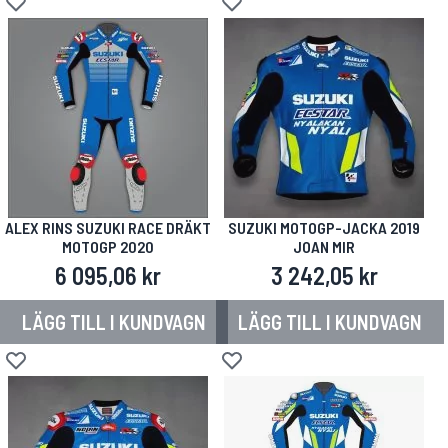
Lägg till i önskelista
Lägg till i önskelista
ALEX RINS SUZUKI RACE DRÄKT
SUZUKI MOTOGP-JACKA 2019
MOTOGP 2020
JOAN MIR
6 095,06 kr
3 242,05 kr
LÄGG TILL I KUNDVAGN
LÄGG TILL I KUNDVAGN
Lägg till i önskelista
Lägg till i önskelista