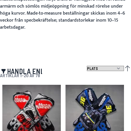
armärm och sömlös midjeöppning för minskad rörelse under
höga kurvor. Made-to-measure beställningar skickas inom 4–6
veckor från specbekräftelse; standardstorlekar inom 10–15
arbetsdagar.
HANDLA ENLIGT
SÄT
ARTIKLAR
1
-
20
AV
78