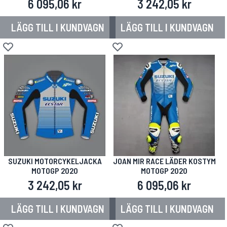
6 095,06 kr
3 242,05 kr
LÄGG TILL I KUNDVAGN
LÄGG TILL I KUNDVAGN
Lägg till i önskelista
Lägg till i önskelista
SUZUKI MOTORCYKELJACKA
JOAN MIR RACE LÄDER KOSTYM
MOTOGP 2020
MOTOGP 2020
3 242,05 kr
6 095,06 kr
LÄGG TILL I KUNDVAGN
LÄGG TILL I KUNDVAGN