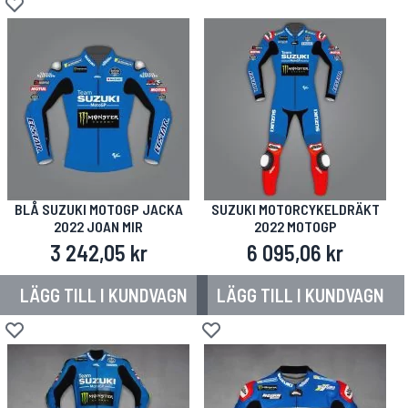
Lägg till i önskelista
BLÅ SUZUKI MOTOGP JACKA
SUZUKI MOTORCYKELDRÄKT
2022 JOAN MIR
2022 MOTOGP
3 242,05 kr
6 095,06 kr
LÄGG TILL I KUNDVAGN
LÄGG TILL I KUNDVAGN
Lägg till i önskelista
Lägg till i önskelista