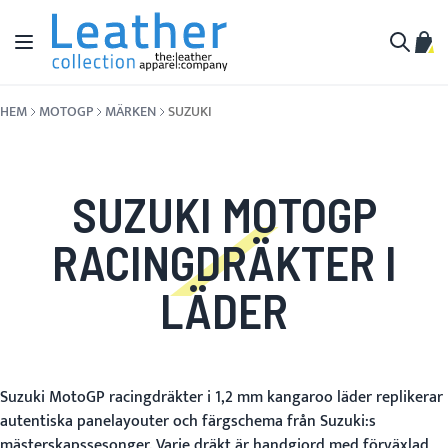
Hoppa till innehållet
Växla Nav
Min 
Sök
HEM
MOTOGP
MÄRKEN
SUZUKI
SUZUKI MOTOGP
RACINGDRÄKTER I
LÄDER
Suzuki MotoGP racingdräkter i 1,2 mm kangaroo läder replikerar
autentiska panelayouter och färgschema från Suzuki:s
mästerskapssesonger. Varje dräkt är handgjord med förväxlad