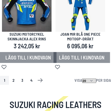
SUZUKI MOTORCYKEL
JOAN MIR BLÅ ONE PIECE
SKINNJACKA ALEX RINS
MOTOGP-DRÄKT
3 242,05 kr
6 095,06 kr
LÄGG TILL I KUNDVAGN
LÄGG TILL I KUNDVAGN
Lägg till i önskelista
Lägg till i önskelista
1
2
3
4
VISA
PER SIDA
SIDA
YOU'RE CURRENTLY READING PAGE
SIDA
SIDA
SIDA
SIDA
NÄSTA
SUZUKI RACING LEATHERS